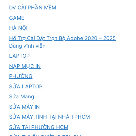
DV CÀI PHẦN MỀM
GAME
HÀ NỘI
Hổ Trợ Cài Đặt Trọn Bộ Adobe 2020 – 2025
Dùng vĩnh viễn
LAPTOP
NẠP MỰC IN
PHƯỜNG
SỬA LAPTOP
Sửa Mạng
SỬA MÁY IN
SỬA MÁY TÍNH TẠI NHÀ TPHCM
SỬA TẠI PHƯỜNG HCM