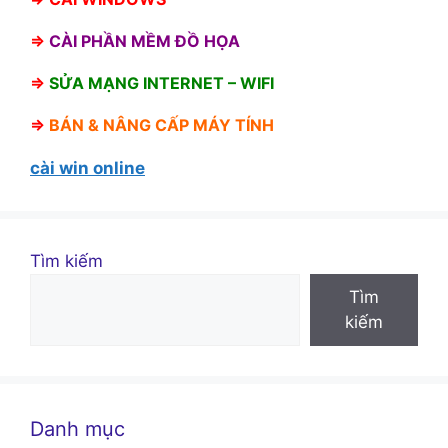
⇒
CÀI PHẦN MỀM ĐỒ HỌA
⇒
SỬA MẠNG INTERNET – WIFI
⇒
BÁN &
NÂNG CẤP MÁY TÍNH
cài win online
Tìm kiếm
Tìm
kiếm
Danh mục