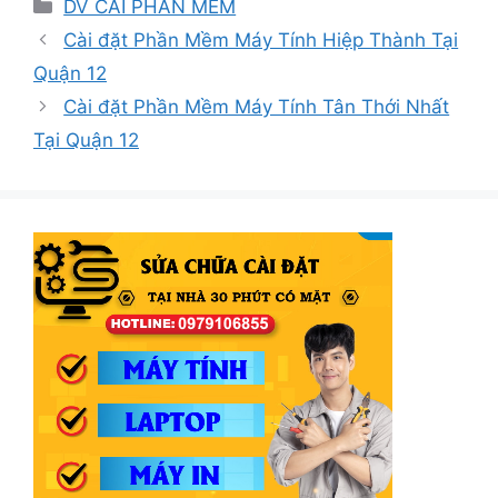
Danh
DV CÀI PHẦN MỀM
mục
Cài đặt Phần Mềm Máy Tính Hiệp Thành Tại
Quận 12
Cài đặt Phần Mềm Máy Tính Tân Thới Nhất
Tại Quận 12