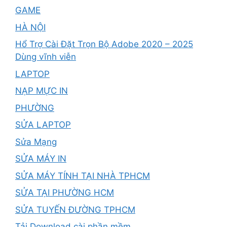
GAME
HÀ NỘI
Hổ Trợ Cài Đặt Trọn Bộ Adobe 2020 – 2025
Dùng vĩnh viễn
LAPTOP
NẠP MỰC IN
PHƯỜNG
SỬA LAPTOP
Sửa Mạng
SỬA MÁY IN
SỬA MÁY TÍNH TẠI NHÀ TPHCM
SỬA TẠI PHƯỜNG HCM
SỬA TUYẾN ĐƯỜNG TPHCM
Tải Download cài phần mềm