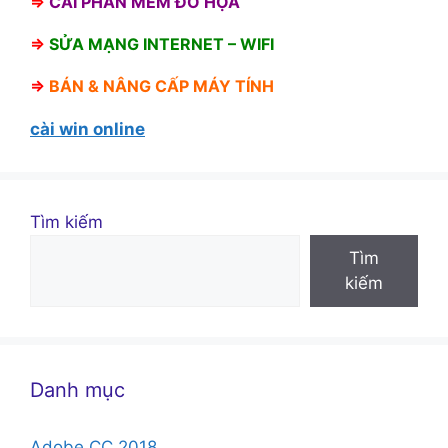
⇒
CÀI PHẦN MỀM ĐỒ HỌA
⇒
SỬA MẠNG INTERNET – WIFI
⇒
BÁN &
NÂNG CẤP MÁY TÍNH
cài win online
Tìm kiếm
Tìm
kiếm
Danh mục
Adobe CC 2018