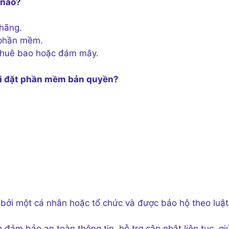
 nào?
hãng.
 phần mềm.
thuê bao hoặc đám mây.
 cài đặt phần mềm bản quyền?
ởi một cá nhân hoặc tổ chức và được bảo hộ theo luật
m bảo an toàn thông tin, hỗ trợ cập nhật liên tục, gi