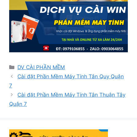
Danh
DV CÀI PHẦN MỀM
mục
Cài đặt Phần Mềm Máy Tính Tân Quy Quận
7
Cài đặt Phần Mềm Máy Tính Tân Thuận Tây
Quận 7