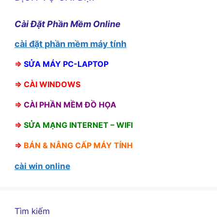
Cài Đặt Phần Mềm Online
cài đặt phần mềm máy tính
⇒
SỬA MÁY PC-LAPTOP
⇒
CÀI WINDOWS
⇒
CÀI PHẦN MỀM ĐỒ HỌA
⇒
SỬA MẠNG INTERNET – WIFI
⇒
BÁN &
NÂNG CẤP MÁY TÍNH
cài win online
Tìm kiếm