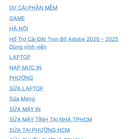
DV CÀI PHẦN MỀM
GAME
HÀ NỘI
Hổ Trợ Cài Đặt Trọn Bộ Adobe 2020 – 2025
Dùng vĩnh viễn
LAPTOP
NẠP MỰC IN
PHƯỜNG
SỬA LAPTOP
Sửa Mạng
SỬA MÁY IN
SỬA MÁY TÍNH TẠI NHÀ TPHCM
SỬA TẠI PHƯỜNG HCM