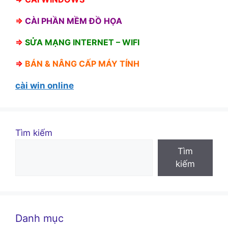
⇒
CÀI PHẦN MỀM ĐỒ HỌA
⇒
SỬA MẠNG INTERNET – WIFI
⇒
BÁN &
NÂNG CẤP MÁY TÍNH
cài win online
Tìm kiếm
Tìm
kiếm
Danh mục