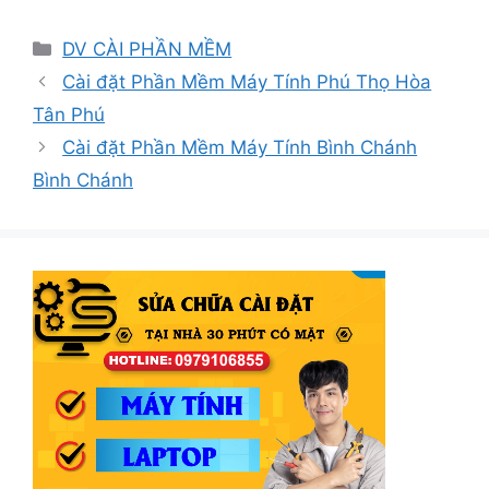
Danh
DV CÀI PHẦN MỀM
mục
Cài đặt Phần Mềm Máy Tính Phú Thọ Hòa
Tân Phú
Cài đặt Phần Mềm Máy Tính Bình Chánh
Bình Chánh