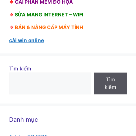
⇒
CÀI PHẦN MỀM ĐỒ HỌA
⇒
SỬA MẠNG INTERNET – WIFI
⇒
BÁN &
NÂNG CẤP MÁY TÍNH
cài win online
Tìm kiếm
Tìm
kiếm
Danh mục