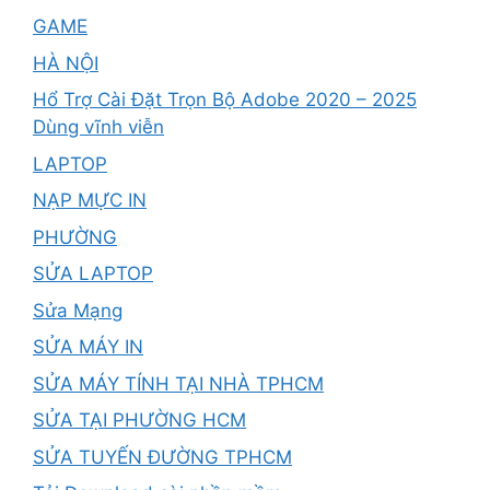
GAME
HÀ NỘI
Hổ Trợ Cài Đặt Trọn Bộ Adobe 2020 – 2025
Dùng vĩnh viễn
LAPTOP
NẠP MỰC IN
PHƯỜNG
SỬA LAPTOP
Sửa Mạng
SỬA MÁY IN
SỬA MÁY TÍNH TẠI NHÀ TPHCM
SỬA TẠI PHƯỜNG HCM
SỬA TUYẾN ĐƯỜNG TPHCM