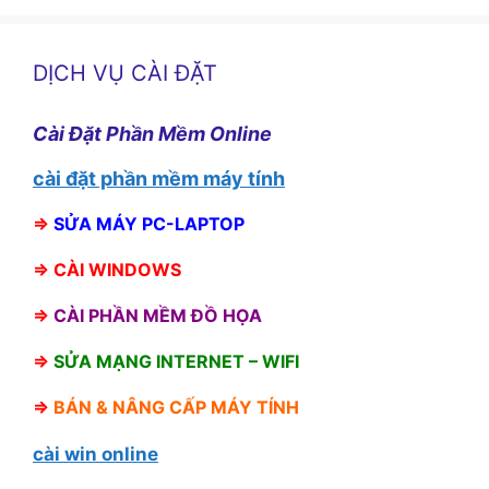
DỊCH VỤ CÀI ĐẶT
Cài Đặt Phần Mềm Online
cài đặt phần mềm máy tính
⇒
SỬA MÁY PC-LAPTOP
⇒
CÀI WINDOWS
⇒
CÀI PHẦN MỀM ĐỒ HỌA
⇒
SỬA MẠNG INTERNET – WIFI
⇒
BÁN &
NÂNG CẤP MÁY TÍNH
cài win online