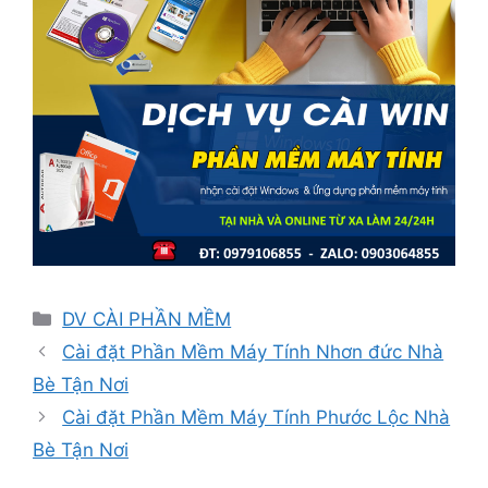
Danh
DV CÀI PHẦN MỀM
mục
Cài đặt Phần Mềm Máy Tính Nhơn đức Nhà
Bè Tận Nơi
Cài đặt Phần Mềm Máy Tính Phước Lộc Nhà
Bè Tận Nơi