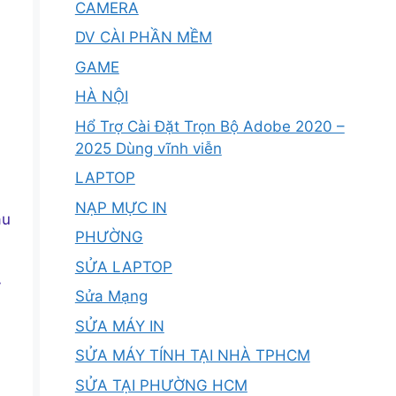
CAMERA
DV CÀI PHẦN MỀM
GAME
HÀ NỘI
Hổ Trợ Cài Đặt Trọn Bộ Adobe 2020 –
2025 Dùng vĩnh viễn
LAPTOP
NẠP MỰC IN
âu
PHƯỜNG
SỬA LAPTOP
y
Sửa Mạng
SỬA MÁY IN
SỬA MÁY TÍNH TẠI NHÀ TPHCM
SỬA TẠI PHƯỜNG HCM