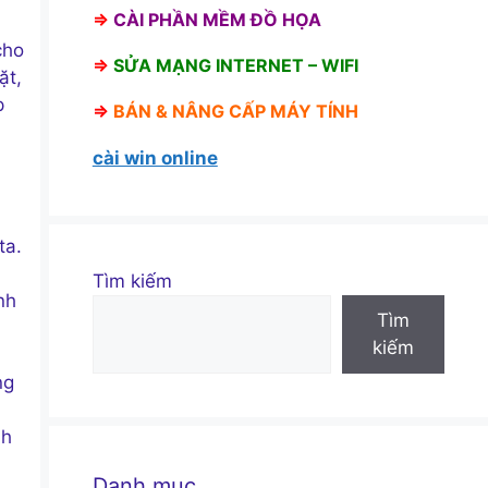
⇒
CÀI PHẦN MỀM ĐỒ HỌA
cho
⇒
SỬA MẠNG INTERNET – WIFI
ặt,
p
⇒
BÁN &
NÂNG CẤP MÁY TÍNH
cài win online
ta.
Tìm kiếm
nh
Tìm
kiếm
ng
nh
Danh mục