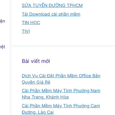
SỬA TUYẾN ĐƯỜNG TPHCM
Tải Download cài phần mềm
iện
TIN HỌC
TIVI
yệt
Bài viết mới
Dịch Vụ Cài Đặt Phần Mềm Office Bản
Quyền Giá Rẻ
Cài Phần Mềm Máy Tính Phường Nam
Nha Trang, Khánh Hòa
Cài Phần Mềm Máy Tính Phường Cam
Đường, Lào Cai