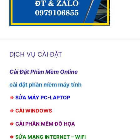
DỊCH VỤ CÀI ĐẶT
Cài Đặt Phần Mềm Online
cài đặt phần mềm máy tính
⇒
SỬA MÁY PC-LAPTOP
⇒
CÀI WINDOWS
⇒
CÀI PHẦN MỀM ĐỒ HỌA
⇒
SỬA MẠNG INTERNET – WIFI