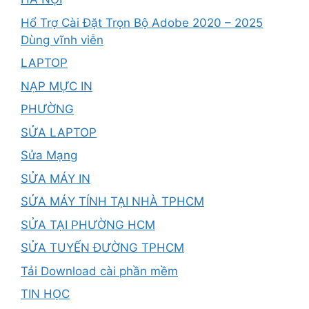
Hổ Trợ Cài Đặt Trọn Bộ Adobe 2020 – 2025
Dùng vĩnh viễn
LAPTOP
NẠP MỰC IN
PHƯỜNG
SỬA LAPTOP
Sửa Mạng
SỬA MÁY IN
SỬA MÁY TÍNH TẠI NHÀ TPHCM
SỬA TẠI PHƯỜNG HCM
SỬA TUYẾN ĐƯỜNG TPHCM
Tải Download cài phần mềm
TIN HỌC