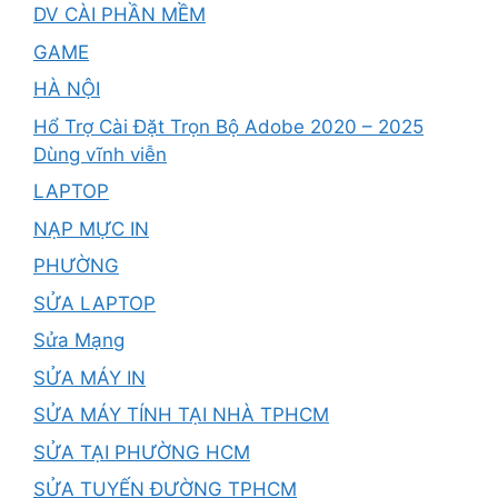
DV CÀI PHẦN MỀM
GAME
HÀ NỘI
Hổ Trợ Cài Đặt Trọn Bộ Adobe 2020 – 2025
Dùng vĩnh viễn
LAPTOP
NẠP MỰC IN
PHƯỜNG
SỬA LAPTOP
Sửa Mạng
SỬA MÁY IN
SỬA MÁY TÍNH TẠI NHÀ TPHCM
SỬA TẠI PHƯỜNG HCM
SỬA TUYẾN ĐƯỜNG TPHCM