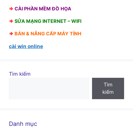
⇒
CÀI PHẦN MỀM ĐỒ HỌA
⇒
SỬA MẠNG INTERNET – WIFI
⇒
BÁN &
NÂNG CẤP MÁY TÍNH
cài win online
Tìm kiếm
Tìm
kiếm
Danh mục