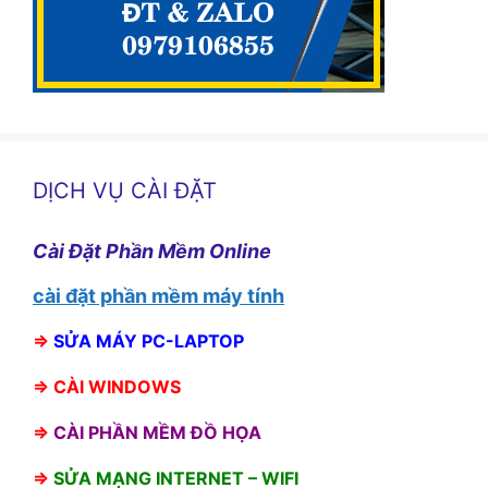
DỊCH VỤ CÀI ĐẶT
Cài Đặt Phần Mềm Online
cài đặt phần mềm máy tính
⇒
SỬA MÁY PC-LAPTOP
⇒
CÀI WINDOWS
⇒
CÀI PHẦN MỀM ĐỒ HỌA
⇒
SỬA MẠNG INTERNET – WIFI