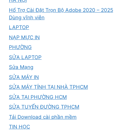
HÀ NỘI
Hổ Trợ Cài Đặt Trọn Bộ Adobe 2020 – 2025
Dùng vĩnh viễn
LAPTOP
NẠP MỰC IN
PHƯỜNG
SỬA LAPTOP
Sửa Mạng
SỬA MÁY IN
SỬA MÁY TÍNH TẠI NHÀ TPHCM
SỬA TẠI PHƯỜNG HCM
SỬA TUYẾN ĐƯỜNG TPHCM
Tải Download cài phần mềm
TIN HỌC