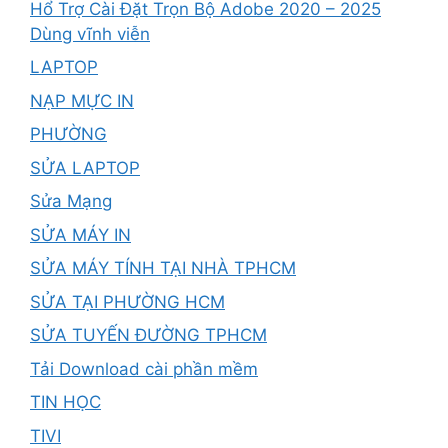
Hổ Trợ Cài Đặt Trọn Bộ Adobe 2020 – 2025
Dùng vĩnh viễn
LAPTOP
NẠP MỰC IN
PHƯỜNG
SỬA LAPTOP
Sửa Mạng
SỬA MÁY IN
SỬA MÁY TÍNH TẠI NHÀ TPHCM
SỬA TẠI PHƯỜNG HCM
SỬA TUYẾN ĐƯỜNG TPHCM
Tải Download cài phần mềm
TIN HỌC
TIVI