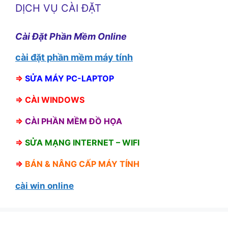
DỊCH VỤ CÀI ĐẶT
Cài Đặt Phần Mềm Online
cài đặt phần mềm máy tính
⇒
SỬA MÁY PC-LAPTOP
⇒
CÀI WINDOWS
⇒
CÀI PHẦN MỀM ĐỒ HỌA
⇒
SỬA MẠNG INTERNET – WIFI
⇒
BÁN &
NÂNG CẤP MÁY TÍNH
cài win online