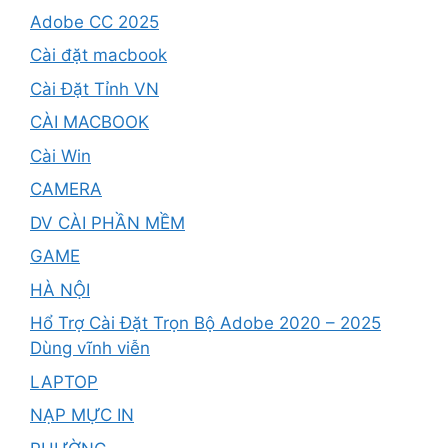
Adobe CC 2025
Cài đặt macbook
Cài Đặt Tỉnh VN
CÀI MACBOOK
Cài Win
CAMERA
DV CÀI PHẦN MỀM
GAME
HÀ NỘI
Hổ Trợ Cài Đặt Trọn Bộ Adobe 2020 – 2025
Dùng vĩnh viễn
LAPTOP
NẠP MỰC IN