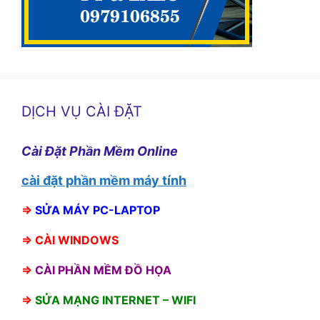
DỊCH VỤ CÀI ĐẶT
Cài Đặt Phần Mềm Online
cài đặt phần mềm máy tính
⇒
SỬA MÁY PC-LAPTOP
⇒
CÀI WINDOWS
⇒
CÀI PHẦN MỀM ĐỒ HỌA
⇒
SỬA MẠNG INTERNET – WIFI