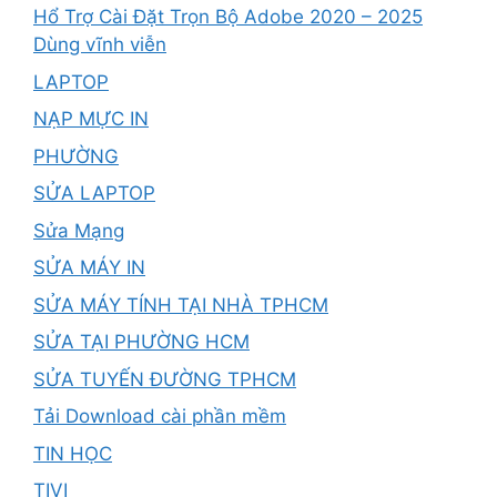
Hổ Trợ Cài Đặt Trọn Bộ Adobe 2020 – 2025
Dùng vĩnh viễn
LAPTOP
NẠP MỰC IN
PHƯỜNG
SỬA LAPTOP
Sửa Mạng
SỬA MÁY IN
SỬA MÁY TÍNH TẠI NHÀ TPHCM
SỬA TẠI PHƯỜNG HCM
SỬA TUYẾN ĐƯỜNG TPHCM
Tải Download cài phần mềm
TIN HỌC
TIVI