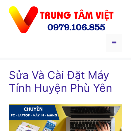
Chuyển
đến
nội
dung
Menu
Sửa Và Cài Đặt Máy
Tính Huyện Phù Yên