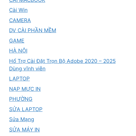
Cài Win
CAMERA
DV CÀI PHẦN MỀM
GAME
HÀ NỘI
Hổ Trợ Cài Đặt Trọn Bộ Adobe 2020 – 2025
Dùng vĩnh viễn
LAPTOP
NẠP MỰC IN
PHƯỜNG
SỬA LAPTOP
Sửa Mạng
SỬA MÁY IN