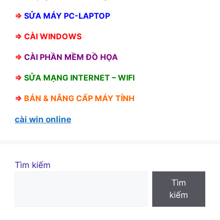
⇒
SỬA MÁY PC-LAPTOP
⇒
CÀI WINDOWS
⇒
CÀI PHẦN MỀM ĐỒ HỌA
⇒
SỬA MẠNG INTERNET – WIFI
⇒
BÁN &
NÂNG CẤP MÁY TÍNH
cài win online
Tìm kiếm
Tìm
kiếm