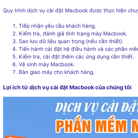
Quy trình dịch vụ cài đặt Macbook được thực hiện chu
Tiếp nhận yêu cầu khách hàng.
Kiểm tra, đánh giá tình trạng máy Macbook.
Sao lưu dữ liệu quan trọng (nếu cần thiết).
Tiến hành cài đặt hệ điều hành và các phần mề
Kiểm tra, cài đặt thêm các ứng dụng cần thiết.
Vệ sinh máy Macbook.
Bàn giao máy cho khách hàng.
Lợi ích từ dịch vụ cài đặt Macbook của chúng tôi