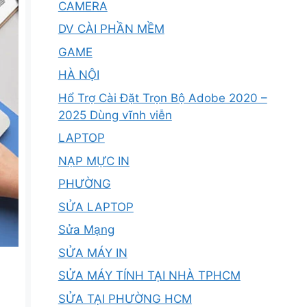
CAMERA
DV CÀI PHẦN MỀM
GAME
HÀ NỘI
Hổ Trợ Cài Đặt Trọn Bộ Adobe 2020 –
2025 Dùng vĩnh viễn
LAPTOP
NẠP MỰC IN
PHƯỜNG
SỬA LAPTOP
Sửa Mạng
SỬA MÁY IN
SỬA MÁY TÍNH TẠI NHÀ TPHCM
SỬA TẠI PHƯỜNG HCM