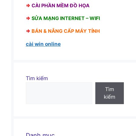
⇒
CÀI PHẦN MỀM ĐỒ HỌA
⇒
SỬA MẠNG INTERNET – WIFI
⇒
BÁN &
NÂNG CẤP MÁY TÍNH
cài win online
Tìm kiếm
Tìm
kiếm
Danh mục