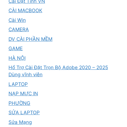
Cài Đặt Tỉnh VN
CÀI MACBOOK
Cài Win
CAMERA
DV CÀI PHẦN MỀM
GAME
HÀ NỘI
Hổ Trợ Cài Đặt Trọn Bộ Adobe 2020 – 2025
Dùng vĩnh viễn
LAPTOP
NẠP MỰC IN
PHƯỜNG
SỬA LAPTOP
Sửa Mạng