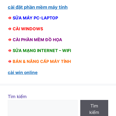
cài đặt phần mềm máy tính
⇒
SỬA MÁY PC-LAPTOP
⇒
CÀI WINDOWS
⇒
CÀI PHẦN MỀM ĐỒ HỌA
⇒
SỬA MẠNG INTERNET – WIFI
⇒
BÁN &
NÂNG CẤP MÁY TÍNH
cài win online
Tìm kiếm
Tìm
kiếm