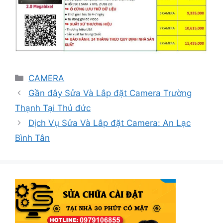
Danh
CAMERA
mục
Gần đây Sửa Và Lắp đặt Camera Trường
Thạnh Tại Thủ đức
Dịch Vụ Sửa Và Lắp đặt Camera: An Lạc
Bình Tân