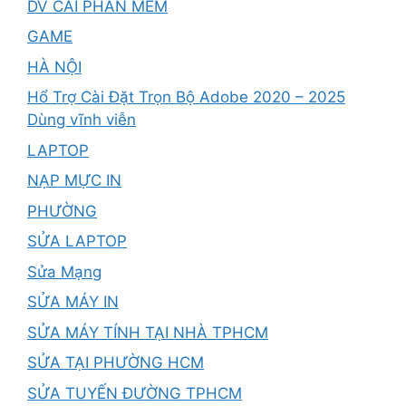
DV CÀI PHẦN MỀM
GAME
HÀ NỘI
Hổ Trợ Cài Đặt Trọn Bộ Adobe 2020 – 2025
Dùng vĩnh viễn
LAPTOP
NẠP MỰC IN
PHƯỜNG
SỬA LAPTOP
Sửa Mạng
SỬA MÁY IN
SỬA MÁY TÍNH TẠI NHÀ TPHCM
SỬA TẠI PHƯỜNG HCM
SỬA TUYẾN ĐƯỜNG TPHCM