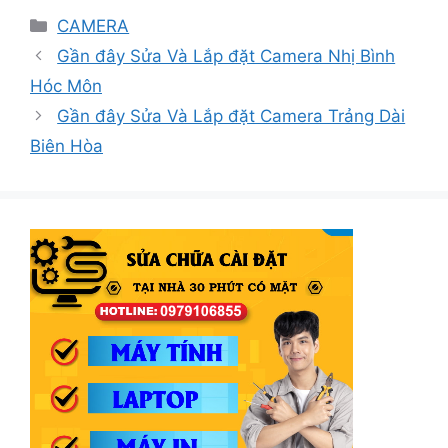
Danh
CAMERA
mục
Gần đây Sửa Và Lắp đặt Camera Nhị Bình
Hóc Môn
Gần đây Sửa Và Lắp đặt Camera Trảng Dài
Biên Hòa