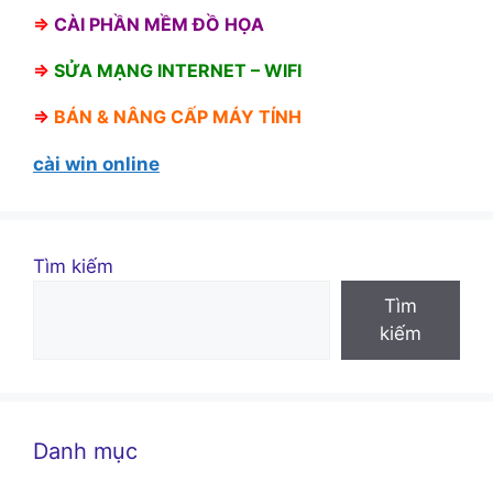
⇒
CÀI PHẦN MỀM ĐỒ HỌA
⇒
SỬA MẠNG INTERNET – WIFI
⇒
BÁN &
NÂNG CẤP MÁY TÍNH
cài win online
Tìm kiếm
Tìm
kiếm
Danh mục