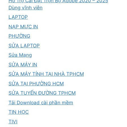
Hổ Trợ Cài Đặt Trọn Bộ Adobe 2020 – 2025
Dùng vĩnh viễn
LAPTOP
NẠP MỰC IN
PHƯỜNG
SỬA LAPTOP
Sửa Mạng
SỬA MÁY IN
SỬA MÁY TÍNH TẠI NHÀ TPHCM
SỬA TẠI PHƯỜNG HCM
SỬA TUYẾN ĐƯỜNG TPHCM
Tải Download cài phần mềm
TIN HỌC
TIVI