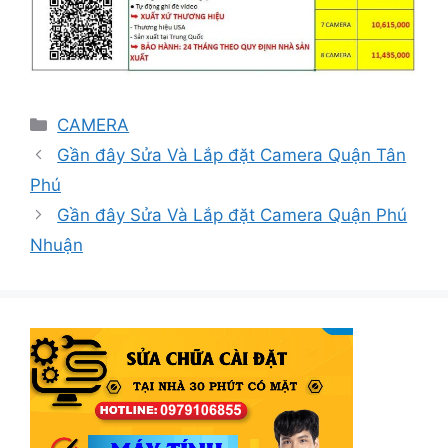
Danh
CAMERA
mục
Gần đây Sửa Và Lắp đặt Camera Quận Tân
Phú
Gần đây Sửa Và Lắp đặt Camera Quận Phú
Nhuận