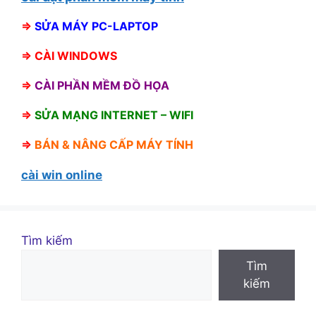
⇒
SỬA MÁY PC-LAPTOP
⇒
CÀI WINDOWS
⇒
CÀI PHẦN MỀM ĐỒ HỌA
⇒
SỬA MẠNG INTERNET – WIFI
⇒
BÁN &
NÂNG CẤP MÁY TÍNH
cài win online
Tìm kiếm
Tìm
kiếm