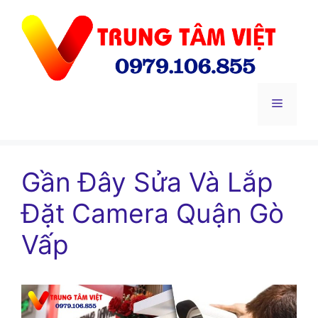
Chuyển
đến
nội
dung
Menu
Gần Đây Sửa Và Lắp
Đặt Camera Quận Gò
Vấp