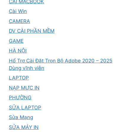
CÀI MACBOOK
Cài Win
CAMERA
DV CÀI PHẦN MỀM
GAME
HÀ NỘI
Hổ Trợ Cài Đặt Trọn Bộ Adobe 2020 – 2025
Dùng vĩnh viễn
LAPTOP
NẠP MỰC IN
PHƯỜNG
SỬA LAPTOP
Sửa Mạng
SỬA MÁY IN