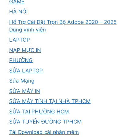
GAME
HÀ NỘI
Hổ Trợ Cài Đặt Trọn Bộ Adobe 2020 – 2025
Dùng vĩnh viễn
LAPTOP
NẠP MỰC IN
PHƯỜNG
SỬA LAPTOP
Sửa Mạng
SỬA MÁY IN
SỬA MÁY TÍNH TẠI NHÀ TPHCM
SỬA TẠI PHƯỜNG HCM
SỬA TUYẾN ĐƯỜNG TPHCM
Tải Download cài phần mềm