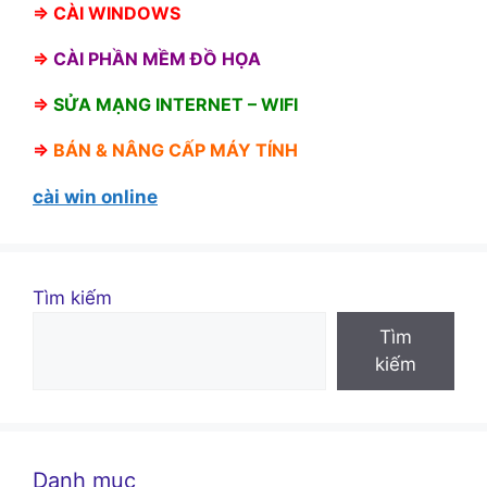
⇒
CÀI WINDOWS
⇒
CÀI PHẦN MỀM ĐỒ HỌA
⇒
SỬA MẠNG INTERNET – WIFI
⇒
BÁN &
NÂNG CẤP MÁY TÍNH
cài win online
Tìm kiếm
Tìm
kiếm
Danh mục