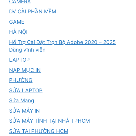
CAMERA
DV CÀI PHẦN MỀM
GAME
HÀ NỘI
Hổ Trợ Cài Đặt Trọn Bộ Adobe 2020 – 2025
Dùng vĩnh viễn
LAPTOP
NẠP MỰC IN
PHƯỜNG
SỬA LAPTOP
Sửa Mạng
SỬA MÁY IN
SỬA MÁY TÍNH TẠI NHÀ TPHCM
SỬA TẠI PHƯỜNG HCM