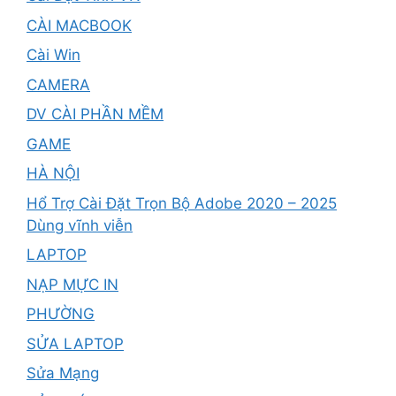
CÀI MACBOOK
Cài Win
CAMERA
DV CÀI PHẦN MỀM
GAME
HÀ NỘI
Hổ Trợ Cài Đặt Trọn Bộ Adobe 2020 – 2025
Dùng vĩnh viễn
LAPTOP
NẠP MỰC IN
PHƯỜNG
SỬA LAPTOP
Sửa Mạng