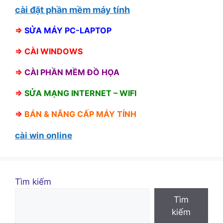
cài đặt phần mềm máy tính
⇒
SỬA MÁY PC-LAPTOP
⇒
CÀI WINDOWS
⇒
CÀI PHẦN MỀM ĐỒ HỌA
⇒
SỬA MẠNG INTERNET – WIFI
⇒
BÁN &
NÂNG CẤP MÁY TÍNH
cài win online
Tìm kiếm
Tìm
kiếm