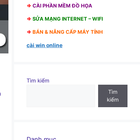
⇒
CÀI PHẦN MỀM ĐỒ HỌA
⇒
SỬA MẠNG INTERNET – WIFI
⇒
BÁN &
NÂNG CẤP MÁY TÍNH
cài win online
Tìm kiếm
Tìm
u
kiếm
Danh mục