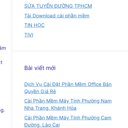
SỬA TUYẾN ĐƯỜNG TPHCM
Tải Download cài phần mềm
TIN HỌC
TIVI
iám
t
Bài viết mới
Dịch Vụ Cài Đặt Phần Mềm Office Bản
Quyền Giá Rẻ
Cài Phần Mềm Máy Tính Phường Nam
Nha Trang, Khánh Hòa
ng.
Cài Phần Mềm Máy Tính Phường Cam
Đường, Lào Cai