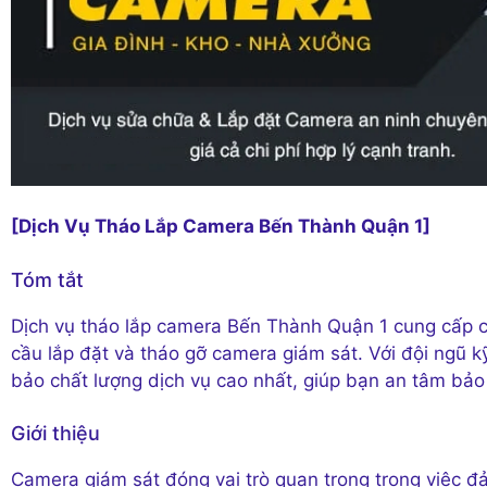
[Dịch Vụ Tháo Lắp Camera Bến Thành Quận 1]
Tóm tắt
Dịch vụ tháo lắp camera Bến Thành Quận 1 cung cấp c
cầu lắp đặt và tháo gỡ camera giám sát. Với đội ngũ k
bảo chất lượng dịch vụ cao nhất, giúp bạn an tâm bảo 
Giới thiệu
Camera giám sát đóng vai trò quan trọng trong việc đ