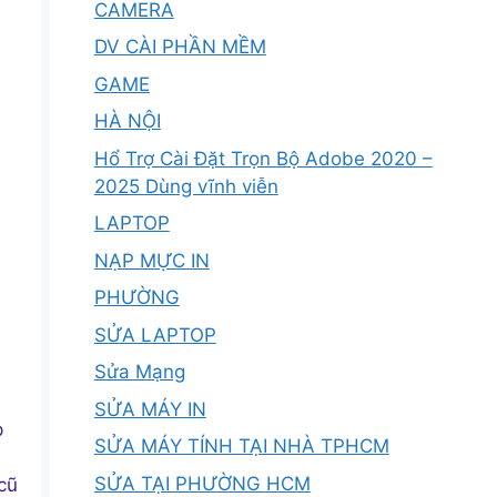
CAMERA
DV CÀI PHẦN MỀM
GAME
HÀ NỘI
Hổ Trợ Cài Đặt Trọn Bộ Adobe 2020 –
2025 Dùng vĩnh viễn
LAPTOP
NẠP MỰC IN
PHƯỜNG
SỬA LAPTOP
Sửa Mạng
SỬA MÁY IN
p
SỬA MÁY TÍNH TẠI NHÀ TPHCM
SỬA TẠI PHƯỜNG HCM
cũ