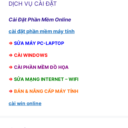
DỊCH VỤ CÀI ĐẶT
Cài Đặt Phần Mềm Online
cài đặt phần mềm máy tính
⇒
SỬA MÁY PC-LAPTOP
⇒
CÀI WINDOWS
⇒
CÀI PHẦN MỀM ĐỒ HỌA
⇒
SỬA MẠNG INTERNET – WIFI
⇒
BÁN &
NÂNG CẤP MÁY TÍNH
cài win online