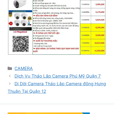
Danh
CAMERA
mục
Dịch Vụ Tháo Lắp Camera Phú Mỹ Quận 7
Di Dời Camera Tháo Lắp Camera đông Hưng
Thuận Tại Quận 12