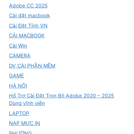
Adobe CC 2025
Cài đặt macbook
Cài Đặt Tỉnh VN
CÀI MACBOOK
Cài Win
CAMERA
DV CÀI PHẦN MỀM
GAME
HÀ NỘI
Hổ Trợ Cài Đặt Trọn Bộ Adobe 2020 – 2025
Dùng vĩnh viễn
LAPTOP
NẠP MỰC IN
PHƯỜNG