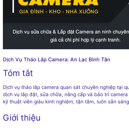
Dịch Vụ Tháo Lắp Camera: An Lạc Bình Tân
Tóm tắt
Dịch vụ tháo lắp camera quan sát chuyên nghiệp tại q
dịch vụ lắp đặt, sửa chữa, nâng cấp và bảo trì camera 
kỹ thuật viên giàu kinh nghiệm, tận tâm, luôn sẵn sàn
Giới thiệu