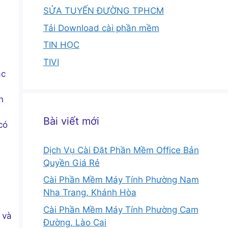
SỬA TUYẾN ĐƯỜNG TPHCM
Tải Download cài phần mềm
TIN HỌC
TIVI
ặc
n
Bài viết mới
có
Dịch Vụ Cài Đặt Phần Mềm Office Bản
Quyền Giá Rẻ
Cài Phần Mềm Máy Tính Phường Nam
Nha Trang, Khánh Hòa
Cài Phần Mềm Máy Tính Phường Cam
 và
Đường, Lào Cai