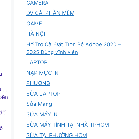
CAMERA
DV CÀI PHẦN MỀM
GAME
HÀ NỘI
Hổ Trợ Cài Đặt Trọn Bộ Adobe 2020 –
2025 Dùng vĩnh viễn
LAPTOP
NẠP MỰC IN
u
PHƯỜNG
rụ…
SỬA LAPTOP
 bền
Sửa Mạng
 để
SỬA MÁY IN
SỬA MÁY TÍNH TẠI NHÀ TPHCM
hồ
SỬA TẠI PHƯỜNG HCM