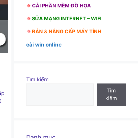
⇒
CÀI PHẦN MỀM ĐỒ HỌA
⇒
SỬA MẠNG INTERNET – WIFI
⇒
BÁN &
NÂNG CẤP MÁY TÍNH
cài win online
Tìm kiếm
Tìm
ấp
kiếm
ũ
Danh mục