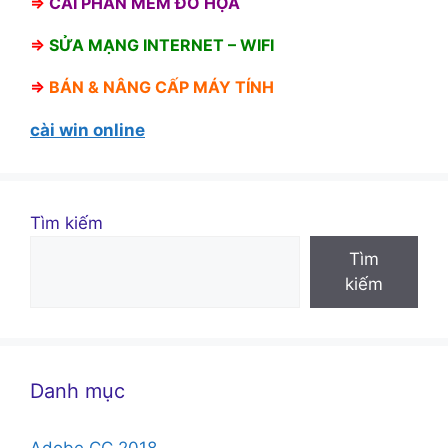
⇒
CÀI PHẦN MỀM ĐỒ HỌA
⇒
SỬA MẠNG INTERNET – WIFI
⇒
BÁN &
NÂNG CẤP MÁY TÍNH
cài win online
Tìm kiếm
Tìm
kiếm
Danh mục
Adobe CC 2018