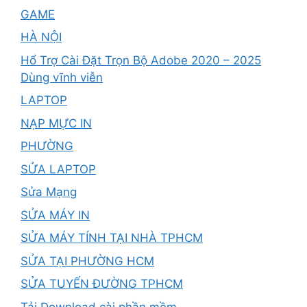
GAME
HÀ NỘI
Hổ Trợ Cài Đặt Trọn Bộ Adobe 2020 – 2025
Dùng vĩnh viễn
LAPTOP
NẠP MỰC IN
PHƯỜNG
SỬA LAPTOP
Sửa Mạng
SỬA MÁY IN
SỬA MÁY TÍNH TẠI NHÀ TPHCM
SỬA TẠI PHƯỜNG HCM
SỬA TUYẾN ĐƯỜNG TPHCM
Tải Download cài phần mềm