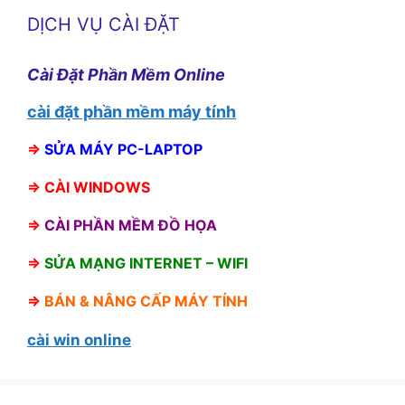
DỊCH VỤ CÀI ĐẶT
Cài Đặt Phần Mềm Online
cài đặt phần mềm máy tính
⇒
SỬA MÁY PC-LAPTOP
⇒
CÀI WINDOWS
⇒
CÀI PHẦN MỀM ĐỒ HỌA
⇒
SỬA MẠNG INTERNET – WIFI
⇒
BÁN &
NÂNG CẤP MÁY TÍNH
cài win online