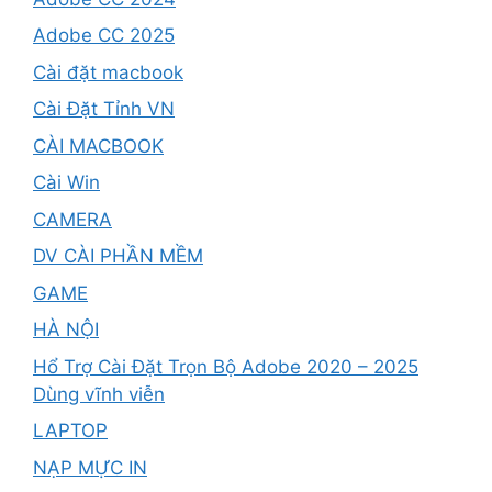
Adobe CC 2025
Cài đặt macbook
Cài Đặt Tỉnh VN
CÀI MACBOOK
Cài Win
CAMERA
DV CÀI PHẦN MỀM
GAME
HÀ NỘI
Hổ Trợ Cài Đặt Trọn Bộ Adobe 2020 – 2025
Dùng vĩnh viễn
LAPTOP
NẠP MỰC IN