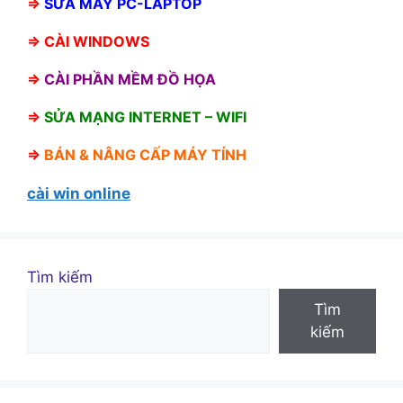
⇒
SỬA MÁY PC-LAPTOP
⇒
CÀI WINDOWS
⇒
CÀI PHẦN MỀM ĐỒ HỌA
⇒
SỬA MẠNG INTERNET – WIFI
⇒
BÁN &
NÂNG CẤP MÁY TÍNH
cài win online
Tìm kiếm
Tìm
kiếm