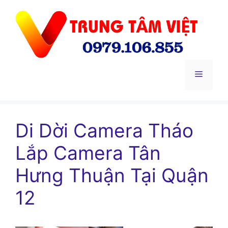
Chuyển
đến
nội
dung
Menu
Di Dời Camera Tháo
Lắp Camera Tân
Hưng Thuận Tại Quận
12