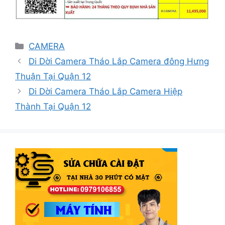
Danh
CAMERA
mục
Di Dời Camera Tháo Lắp Camera đông Hưng
Thuận Tại Quận 12
Di Dời Camera Tháo Lắp Camera Hiệp
Thành Tại Quận 12