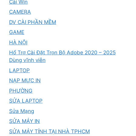
Cài Win
CAMERA
DV CÀI PHẦN MỀM
GAME
HÀ NỘI
Hổ Trợ Cài Đặt Trọn Bộ Adobe 2020 – 2025
Dùng vĩnh viễn
LAPTOP
NẠP MỰC IN
PHƯỜNG
SỬA LAPTOP
Sửa Mạng
SỬA MÁY IN
SỬA MÁY TÍNH TẠI NHÀ TPHCM