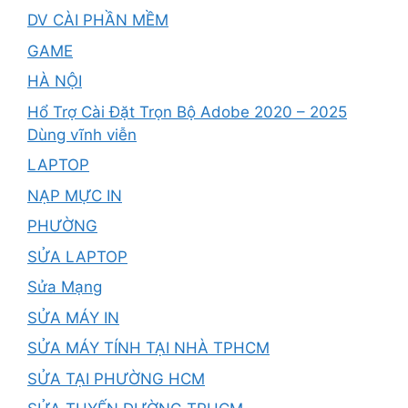
DV CÀI PHẦN MỀM
GAME
HÀ NỘI
Hổ Trợ Cài Đặt Trọn Bộ Adobe 2020 – 2025
Dùng vĩnh viễn
LAPTOP
NẠP MỰC IN
PHƯỜNG
SỬA LAPTOP
Sửa Mạng
SỬA MÁY IN
SỬA MÁY TÍNH TẠI NHÀ TPHCM
SỬA TẠI PHƯỜNG HCM