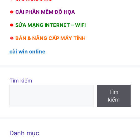
⇒
CÀI PHẦN MỀM ĐỒ HỌA
⇒
SỬA MẠNG INTERNET – WIFI
⇒
BÁN &
NÂNG CẤP MÁY TÍNH
cài win online
Tìm kiếm
Tìm
kiếm
Danh mục