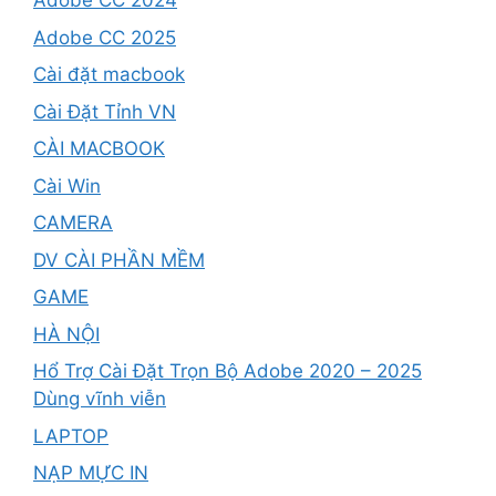
Adobe CC 2024
Adobe CC 2025
Cài đặt macbook
Cài Đặt Tỉnh VN
CÀI MACBOOK
Cài Win
CAMERA
DV CÀI PHẦN MỀM
GAME
HÀ NỘI
Hổ Trợ Cài Đặt Trọn Bộ Adobe 2020 – 2025
Dùng vĩnh viễn
LAPTOP
NẠP MỰC IN