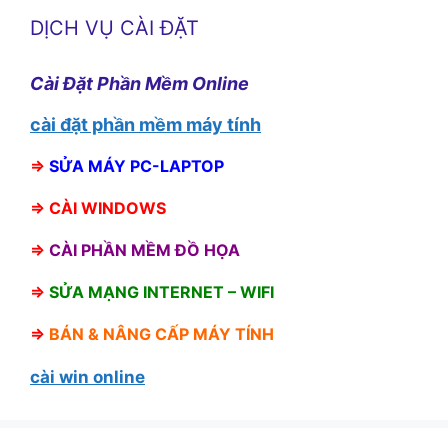
DỊCH VỤ CÀI ĐẶT
Cài Đặt Phần Mềm Online
cài đặt phần mềm máy tính
⇒
SỬA MÁY PC-LAPTOP
⇒
CÀI WINDOWS
⇒
CÀI PHẦN MỀM ĐỒ HỌA
⇒
SỬA MẠNG INTERNET – WIFI
⇒
BÁN &
NÂNG CẤP MÁY TÍNH
cài win online