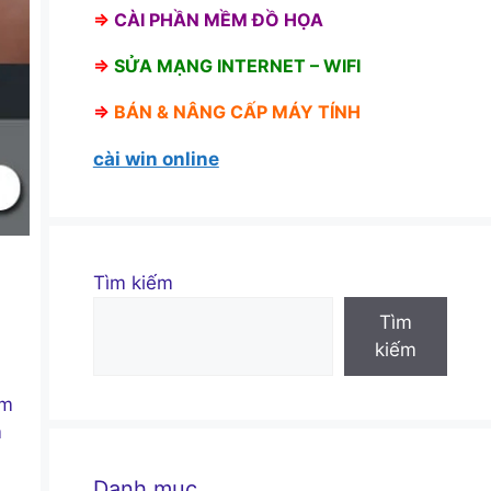
⇒
CÀI PHẦN MỀM ĐỒ HỌA
⇒
SỬA MẠNG INTERNET – WIFI
⇒
BÁN &
NÂNG CẤP MÁY TÍNH
cài win online
Tìm kiếm
Tìm
kiếm
ệm
m
Danh mục