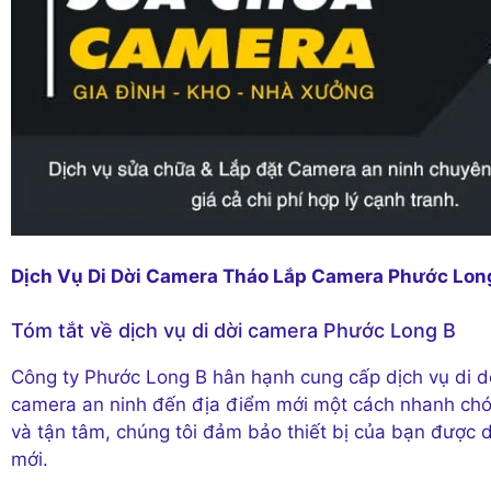
Dịch Vụ Di Dời Camera Tháo Lắp Camera Phước Long
Tóm tắt về dịch vụ di dời camera Phước Long B
Công ty Phước Long B hân hạnh cung cấp dịch vụ di dờ
camera an ninh đến địa điểm mới một cách nhanh chóng
và tận tâm, chúng tôi đảm bảo thiết bị của bạn được 
mới.