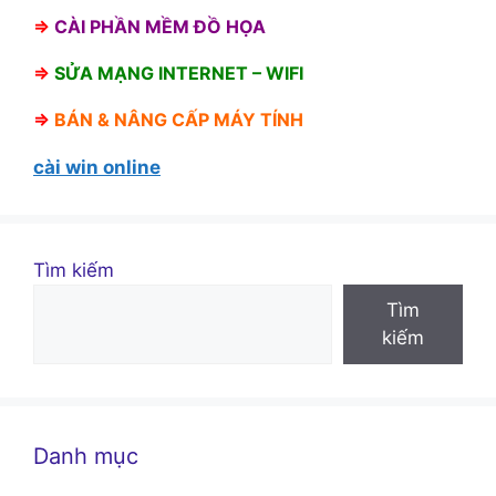
⇒
CÀI PHẦN MỀM ĐỒ HỌA
⇒
SỬA MẠNG INTERNET – WIFI
⇒
BÁN &
NÂNG CẤP MÁY TÍNH
cài win online
Tìm kiếm
Tìm
kiếm
Danh mục