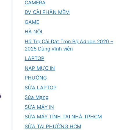
CAMERA
DV CÀI PHẦN MỀM
GAME
HÀ NỘI
Hổ Trợ Cài Đặt Trọn Bộ Adobe 2020 –
2025 Dùng vĩnh viễn
LAPTOP
NẠP MỰC IN
PHƯỜNG
SỬA LAPTOP
g
Sửa Mạng
SỬA MÁY IN
SỬA MÁY TÍNH TẠI NHÀ TPHCM
SỬA TẠI PHƯỜNG HCM