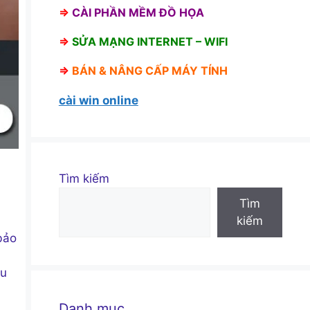
⇒
CÀI PHẦN MỀM ĐỒ HỌA
⇒
SỬA MẠNG INTERNET – WIFI
⇒
BÁN &
NÂNG CẤP MÁY TÍNH
cài win online
Tìm kiếm
Tìm
kiếm
bảo
ệu
Danh mục