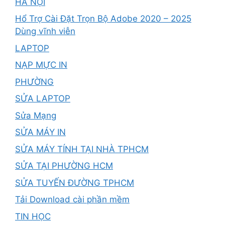
HÀ NỘI
Hổ Trợ Cài Đặt Trọn Bộ Adobe 2020 – 2025
Dùng vĩnh viễn
LAPTOP
NẠP MỰC IN
PHƯỜNG
SỬA LAPTOP
Sửa Mạng
SỬA MÁY IN
SỬA MÁY TÍNH TẠI NHÀ TPHCM
SỬA TẠI PHƯỜNG HCM
SỬA TUYẾN ĐƯỜNG TPHCM
Tải Download cài phần mềm
TIN HỌC