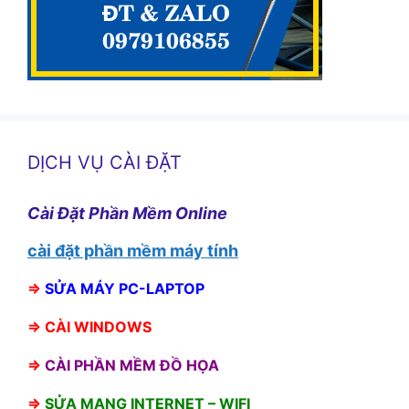
DỊCH VỤ CÀI ĐẶT
Cài Đặt Phần Mềm Online
cài đặt phần mềm máy tính
⇒
SỬA MÁY PC-LAPTOP
⇒
CÀI WINDOWS
⇒
CÀI PHẦN MỀM ĐỒ HỌA
⇒
SỬA MẠNG INTERNET – WIFI