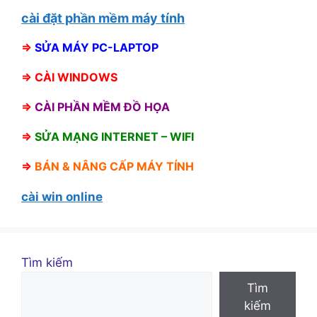
cài đặt phần mềm máy tính
⇒
SỬA MÁY PC-LAPTOP
⇒
CÀI WINDOWS
⇒
CÀI PHẦN MỀM ĐỒ HỌA
⇒
SỬA MẠNG INTERNET – WIFI
⇒
BÁN &
NÂNG CẤP MÁY TÍNH
cài win online
Tìm kiếm
Tìm
kiếm