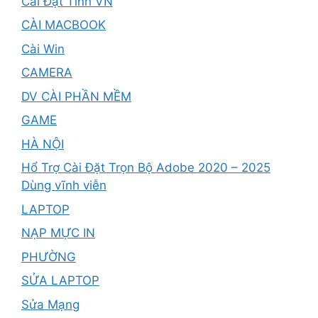
Cài Đặt Tỉnh VN
CÀI MACBOOK
Cài Win
CAMERA
DV CÀI PHẦN MỀM
GAME
HÀ NỘI
Hổ Trợ Cài Đặt Trọn Bộ Adobe 2020 – 2025
Dùng vĩnh viễn
LAPTOP
NẠP MỰC IN
PHƯỜNG
SỬA LAPTOP
Sửa Mạng