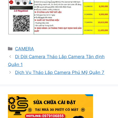
Danh
CAMERA
mục
Di Dời Camera Tháo Lắp Camera Tân định
Quận 1
Dịch Vụ Tháo Lắp Camera Phú Mỹ Quận 7