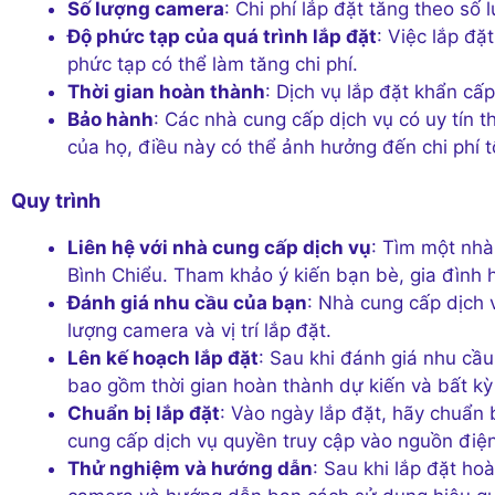
Số lượng camera
: Chi phí lắp đặt tăng theo số
Độ phức tạp của quá trình lắp đặt
: Việc lắp đ
phức tạp có thể làm tăng chi phí.
Thời gian hoàn thành
: Dịch vụ lắp đặt khẩn cấp
Bảo hành
: Các nhà cung cấp dịch vụ có uy tín t
của họ, điều này có thể ảnh hưởng đến chi phí t
Quy trình
Liên hệ với nhà cung cấp dịch vụ
: Tìm một nhà 
Bình Chiểu. Tham khảo ý kiến bạn bè, gia đình 
Đánh giá nhu cầu của bạn
: Nhà cung cấp dịch 
lượng camera và vị trí lắp đặt.
Lên kế hoạch lắp đặt
: Sau khi đánh giá nhu cầu
bao gồm thời gian hoàn thành dự kiến và bất kỳ
Chuẩn bị lắp đặt
: Vào ngày lắp đặt, hãy chuẩn
cung cấp dịch vụ quyền truy cập vào nguồn điện 
Thử nghiệm và hướng dẫn
: Sau khi lắp đặt ho