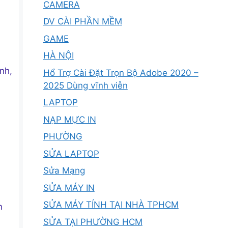
CAMERA
DV CÀI PHẦN MỀM
GAME
HÀ NỘI
nh,
Hổ Trợ Cài Đặt Trọn Bộ Adobe 2020 –
2025 Dùng vĩnh viễn
LAPTOP
NẠP MỰC IN
PHƯỜNG
SỬA LAPTOP
Sửa Mạng
SỬA MÁY IN
SỬA MÁY TÍNH TẠI NHÀ TPHCM
n
SỬA TẠI PHƯỜNG HCM