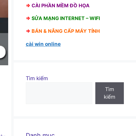
⇒
CÀI PHẦN MỀM ĐỒ HỌA
⇒
SỬA MẠNG INTERNET – WIFI
⇒
BÁN &
NÂNG CẤP MÁY TÍNH
cài win online
Tìm kiếm
Tìm
kiếm
Danh mục