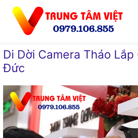
Chuyển
đến
nội
dung
Di Dời Camera Tháo Lắp 
Đức