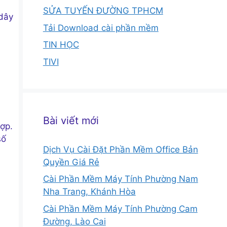
SỬA TUYẾN ĐƯỜNG TPHCM
 dây
Tải Download cài phần mềm
TIN HỌC
TIVI
Bài viết mới
ợp.
số
Dịch Vụ Cài Đặt Phần Mềm Office Bản
Quyền Giá Rẻ
Cài Phần Mềm Máy Tính Phường Nam
Nha Trang, Khánh Hòa
Cài Phần Mềm Máy Tính Phường Cam
Đường, Lào Cai