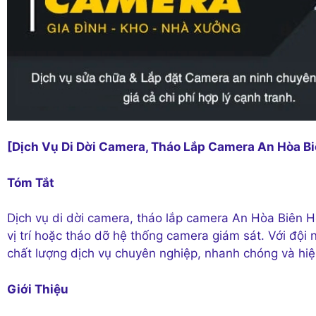
[Dịch Vụ Di Dời Camera, Tháo Lắp Camera An Hòa B
Tóm Tắt
Dịch vụ di dời camera, tháo lắp camera An Hòa Biên H
vị trí hoặc tháo dỡ hệ thống camera giám sát. Với độ
chất lượng dịch vụ chuyên nghiệp, nhanh chóng và hiệ
Giới Thiệu