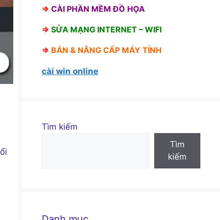
⇒
CÀI PHẦN MỀM ĐỒ HỌA
⇒
SỬA MẠNG INTERNET – WIFI
⇒
BÁN &
NÂNG CẤP MÁY TÍNH
cài win online
Tìm kiếm
Tìm
ổi
kiếm
Danh mục