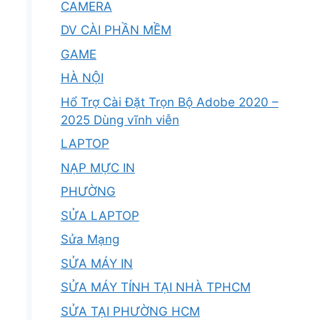
CAMERA
DV CÀI PHẦN MỀM
GAME
HÀ NỘI
Hổ Trợ Cài Đặt Trọn Bộ Adobe 2020 –
2025 Dùng vĩnh viễn
LAPTOP
NẠP MỰC IN
PHƯỜNG
SỬA LAPTOP
Sửa Mạng
SỬA MÁY IN
SỬA MÁY TÍNH TẠI NHÀ TPHCM
SỬA TẠI PHƯỜNG HCM