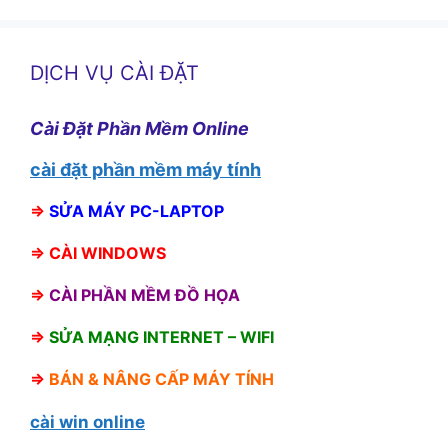
DỊCH VỤ CÀI ĐẶT
Cài Đặt Phần Mềm Online
cài đặt phần mềm máy tính
⇒
SỬA MÁY PC-LAPTOP
⇒
CÀI WINDOWS
⇒
CÀI PHẦN MỀM ĐỒ HỌA
⇒
SỬA MẠNG INTERNET – WIFI
⇒
BÁN &
NÂNG CẤP MÁY TÍNH
cài win online