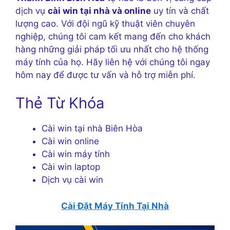
dịch vụ
cài win tại nhà và online
uy tín và chất
lượng cao. Với đội ngũ kỹ thuật viên chuyên
nghiệp, chúng tôi cam kết mang đến cho khách
hàng những giải pháp tối ưu nhất cho hệ thống
máy tính của họ. Hãy liên hệ với chúng tôi ngay
hôm nay để được tư vấn và hỗ trợ miễn phí.
Thẻ Từ Khóa
Cài win tại nhà Biên Hòa
Cài win online
Cài win máy tính
Cài win laptop
Dịch vụ cài win
Cài Đặt Máy Tính Tại Nhà