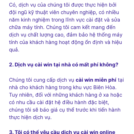
Có, dịch vụ của chúng tôi được thực hiện bởi
đội ngũ kỹ thuật viên chuyên nghiệp, có nhiều
năm kinh nghiệm trong lĩnh vực cài đặt và sửa
chữa máy tính. Chúng tôi cam kết mang đến
dịch vụ chất lượng cao, đảm bảo hệ thống máy
tính của khách hàng hoạt động ổn định và hiệu
quả.
2. Dịch vụ cài win tại nhà có mất phí không?
Chúng tôi cung cấp dịch vụ
cài win miễn phí
tại
nhà cho khách hàng trong khu vực Biên Hòa.
Tuy nhiên, đối với những khách hàng ở xa hoặc
có nhu cầu cài đặt hệ điều hành đặc biệt,
chúng tôi sẽ báo giá cụ thể trước khi tiến hành
thực hiện dịch vụ.
3. Tôi có thể yêu cầu dịch vụ cài win online