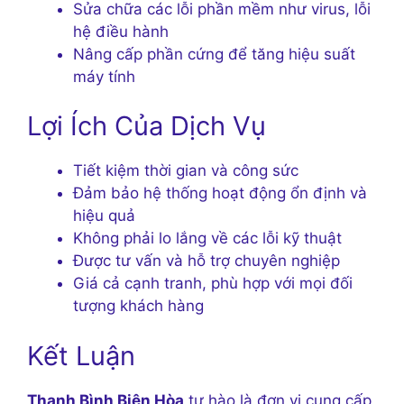
Sửa chữa các lỗi phần mềm như virus, lỗi
hệ điều hành
Nâng cấp phần cứng để tăng hiệu suất
máy tính
Lợi Ích Của Dịch Vụ
Tiết kiệm thời gian và công sức
Đảm bảo hệ thống hoạt động ổn định và
hiệu quả
Không phải lo lắng về các lỗi kỹ thuật
Được tư vấn và hỗ trợ chuyên nghiệp
Giá cả cạnh tranh, phù hợp với mọi đối
tượng khách hàng
Kết Luận
Thanh Bình Biên Hòa
tự hào là đơn vị cung cấp