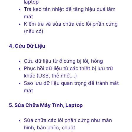
laptop
Tra keo tản nhiệt để tăng hiệu quả làm
mát
Kiểm tra và sửa chữa các lỗi phần cứng
(nếu có)
4. Cứu Dữ Liệu
Cứu dữ liệu từ ổ cứng bị lỗi, hỏng
Phục hồi dữ liệu từ các thiết bị lưu trữ
khác (USB, thẻ nhớ,…)
Sao lưu dữ liệu quan trọng để tránh mất
mát
5. Sửa Chữa Máy Tính, Laptop
Sửa chữa các lỗi phần cứng như màn
hình, bàn phím, chuột