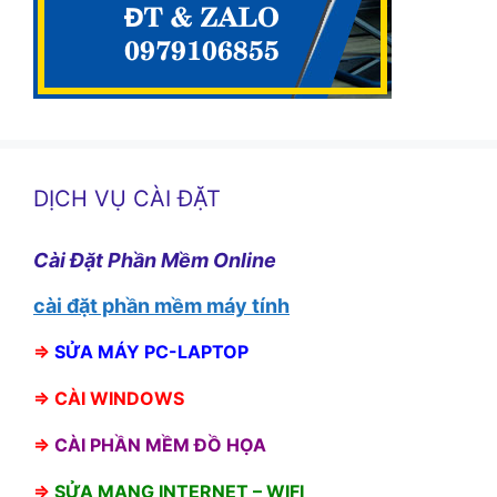
DỊCH VỤ CÀI ĐẶT
Cài Đặt Phần Mềm Online
cài đặt phần mềm máy tính
⇒
SỬA MÁY PC-LAPTOP
⇒
CÀI WINDOWS
⇒
CÀI PHẦN MỀM ĐỒ HỌA
⇒
SỬA MẠNG INTERNET – WIFI