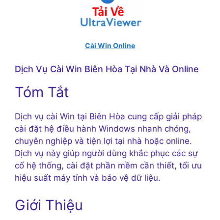
Cài Win Online
Dịch Vụ Cài Win Biên Hòa Tại Nhà Và Online
Tóm Tắt
Dịch vụ cài Win tại Biên Hòa cung cấp giải pháp
cài đặt hệ điều hành Windows nhanh chóng,
chuyên nghiệp và tiện lợi tại nhà hoặc online.
Dịch vụ này giúp người dùng khắc phục các sự
cố hệ thống, cài đặt phần mềm cần thiết, tối ưu
hiệu suất máy tính và bảo vệ dữ liệu.
Giới Thiệu