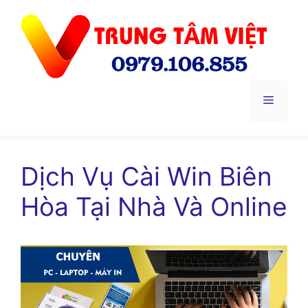
Chuyển
đến
nội
dung
Menu
Dịch Vụ Cài Win Biên
Hòa Tại Nhà Và Online