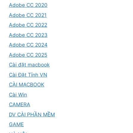
Adobe CC 2020
Adobe CC 2021
Adobe CC 2022
Adobe CC 2023
Adobe CC 2024
Adobe CC 2025
Cài đặt macbook
Cài Đặt Tỉnh VN
CÀI MACBOOK
Cài Win
CAMERA
DV CÀI PHẦN MỀM
GAME