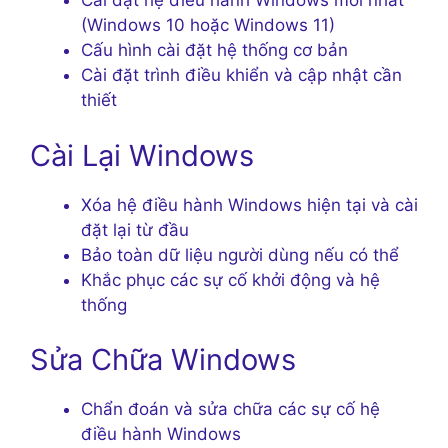
Cài đặt hệ điều hành Windows mới nhất
(Windows 10 hoặc Windows 11)
Cấu hình cài đặt hệ thống cơ bản
Cài đặt trình điều khiển và cập nhật cần
thiết
Cài Lại Windows
Xóa hệ điều hành Windows hiện tại và cài
đặt lại từ đầu
Bảo toàn dữ liệu người dùng nếu có thể
Khắc phục các sự cố khởi động và hệ
thống
Sửa Chữa Windows
Chẩn đoán và sửa chữa các sự cố hệ
điều hành Windows