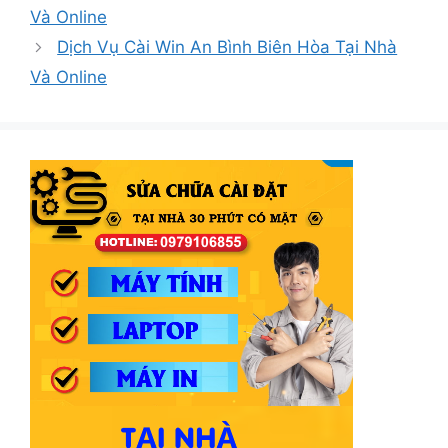
Và Online
Dịch Vụ Cài Win An Bình Biên Hòa Tại Nhà
Và Online