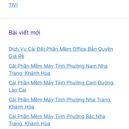
TIVI
Bài viết mới
Dịch Vụ Cài Đặt Phần Mềm Office Bản Quyền
Giá Rẻ
Cài Phần Mềm Máy Tính Phường Nam Nha
Trang, Khánh Hòa
Cài Phần Mềm Máy Tính Phường Cam Đường,
Lào Cai
Cài Phần Mềm Máy Tính Phường Nha Trang,
Khánh Hòa
Cài Phần Mềm Máy Tính Phường Bắc Nha
Trang, Khánh Hòa