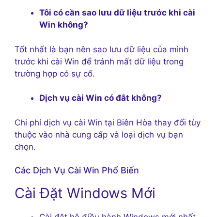
Tôi có cần sao lưu dữ liệu trước khi cài
Win không?
Tốt nhất là bạn nên sao lưu dữ liệu của mình
trước khi cài Win để tránh mất dữ liệu trong
trường hợp có sự cố.
Dịch vụ cài Win có đắt không?
Chi phí dịch vụ cài Win tại Biên Hòa thay đổi tùy
thuộc vào nhà cung cấp và loại dịch vụ bạn
chọn.
Các Dịch Vụ Cài Win Phổ Biến
Cài Đặt Windows Mới