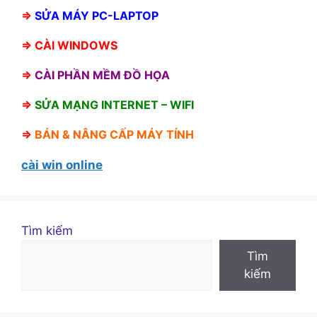
⇒
SỬA MÁY PC-LAPTOP
⇒
CÀI WINDOWS
⇒
CÀI PHẦN MỀM ĐỒ HỌA
⇒
SỬA MẠNG INTERNET – WIFI
⇒
BÁN &
NÂNG CẤP MÁY TÍNH
cài win online
Tìm kiếm
Tìm
kiếm