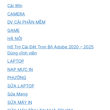
Cài Win
CAMERA
DV CÀI PHẦN MỀM
GAME
HÀ NỘI
Hổ Trợ Cài Đặt Trọn Bộ Adobe 2020 – 2025
Dùng vĩnh viễn
LAPTOP
NẠP MỰC IN
PHƯỜNG
SỬA LAPTOP
Sửa Mạng
SỬA MÁY IN