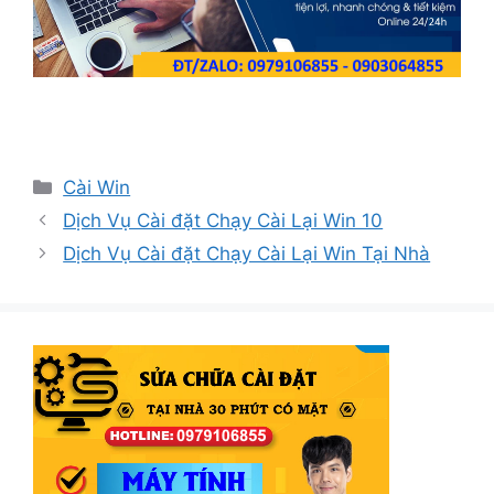
Danh
Cài Win
mục
Dịch Vụ Cài đặt Chạy Cài Lại Win 10
Dịch Vụ Cài đặt Chạy Cài Lại Win Tại Nhà