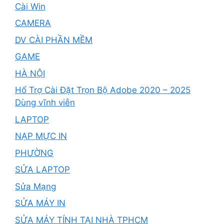
Cài Win
CAMERA
DV CÀI PHẦN MỀM
GAME
HÀ NỘI
Hổ Trợ Cài Đặt Trọn Bộ Adobe 2020 – 2025
Dùng vĩnh viễn
LAPTOP
NẠP MỰC IN
PHƯỜNG
SỬA LAPTOP
Sửa Mạng
SỬA MÁY IN
SỬA MÁY TÍNH TẠI NHÀ TPHCM