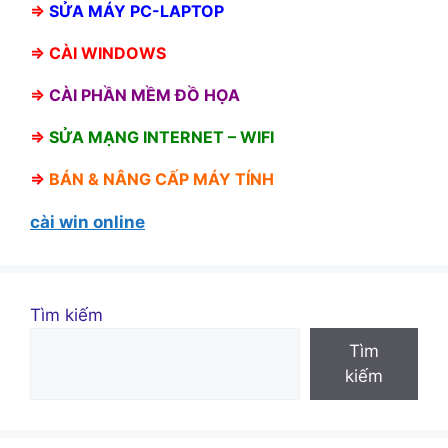
⇒
SỬA MÁY PC-LAPTOP
⇒
CÀI WINDOWS
⇒
CÀI PHẦN MỀM ĐỒ HỌA
⇒
SỬA MẠNG INTERNET – WIFI
⇒
BÁN &
NÂNG CẤP MÁY TÍNH
cài win online
Tìm kiếm
Tìm
kiếm