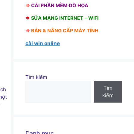
⇒
CÀI PHẦN MỀM ĐỒ HỌA
⇒
SỬA MẠNG INTERNET – WIFI
⇒
BÁN &
NÂNG CẤP MÁY TÍNH
cài win online
Tìm kiếm
Tìm
ịch
kiếm
một
p
Danh mục