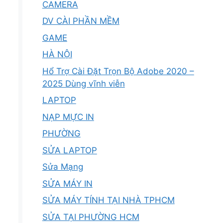
CAMERA
DV CÀI PHẦN MỀM
GAME
HÀ NỘI
Hổ Trợ Cài Đặt Trọn Bộ Adobe 2020 –
2025 Dùng vĩnh viễn
LAPTOP
NẠP MỰC IN
PHƯỜNG
SỬA LAPTOP
Sửa Mạng
SỬA MÁY IN
SỬA MÁY TÍNH TẠI NHÀ TPHCM
SỬA TẠI PHƯỜNG HCM