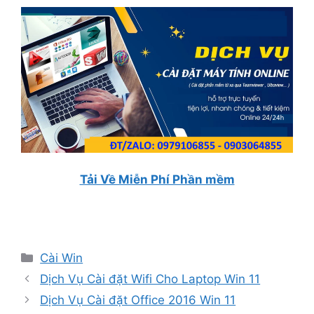
Tải Về Miễn Phí Phần mềm
Danh
Cài Win
mục
Dịch Vụ Cài đặt Wifi Cho Laptop Win 11
Dịch Vụ Cài đặt Office 2016 Win 11