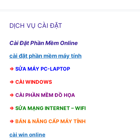
DỊCH VỤ CÀI ĐẶT
Cài Đặt Phần Mềm Online
cài đặt phần mềm máy tính
⇒
SỬA MÁY PC-LAPTOP
⇒
CÀI WINDOWS
⇒
CÀI PHẦN MỀM ĐỒ HỌA
⇒
SỬA MẠNG INTERNET – WIFI
⇒
BÁN &
NÂNG CẤP MÁY TÍNH
cài win online