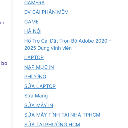
CAMERA
DV CÀI PHẦN MỀM
GAME
ào.
HÀ NỘI
Hổ Trợ Cài Đặt Trọn Bộ Adobe 2020 –
2025 Dùng vĩnh viễn
LAPTOP
ổ bo
NẠP MỰC IN
PHƯỜNG
SỬA LAPTOP
Sửa Mạng
SỬA MÁY IN
SỬA MÁY TÍNH TẠI NHÀ TPHCM
SỬA TẠI PHƯỜNG HCM