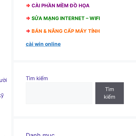
⇒
CÀI PHẦN MỀM ĐỒ HỌA
⇒
SỬA MẠNG INTERNET – WIFI
⇒
BÁN &
NÂNG CẤP MÁY TÍNH
cài win online
Tìm kiếm
ười
Tìm
kỹ
kiếm
Danh mục