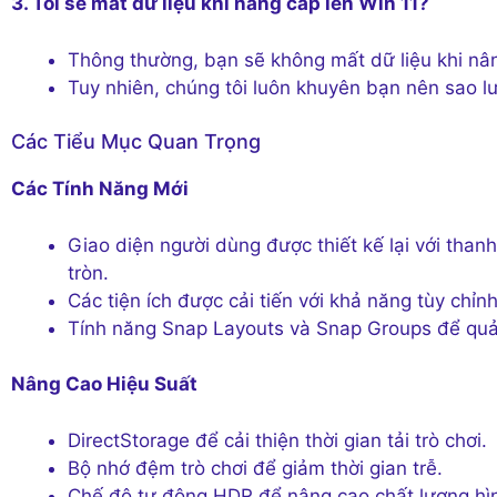
3. Tôi sẽ mất dữ liệu khi nâng cấp lên Win 11?
Thông thường, bạn sẽ không mất dữ liệu khi nân
Tuy nhiên, chúng tôi luôn khuyên bạn nên sao lư
Các Tiểu Mục Quan Trọng
Các Tính Năng Mới
Giao diện người dùng được thiết kế lại với tha
tròn.
Các tiện ích được cải tiến với khả năng tùy chỉnh
Tính năng Snap Layouts và Snap Groups để quản
Nâng Cao Hiệu Suất
DirectStorage để cải thiện thời gian tải trò chơi.
Bộ nhớ đệm trò chơi để giảm thời gian trễ.
Chế độ tự động HDR để nâng cao chất lượng hình