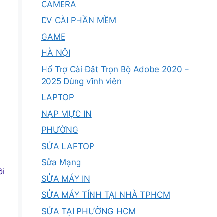
CAMERA
DV CÀI PHẦN MỀM
GAME
HÀ NỘI
Hổ Trợ Cài Đặt Trọn Bộ Adobe 2020 –
2025 Dùng vĩnh viễn
LAPTOP
NẠP MỰC IN
PHƯỜNG
SỬA LAPTOP
Sửa Mạng
ồi
SỬA MÁY IN
SỬA MÁY TÍNH TẠI NHÀ TPHCM
SỬA TẠI PHƯỜNG HCM