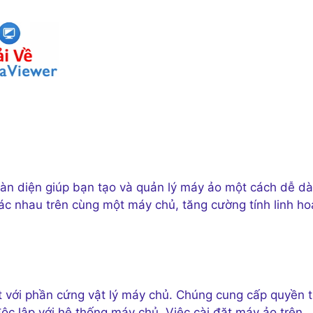
toàn diện giúp bạn tạo và quản lý máy ảo một cách dễ d
c nhau trên cùng một máy chủ, tăng cường tính linh ho
t với phần cứng vật lý máy chủ. Chúng cung cấp quyền t
c lập với hệ thống máy chủ. Việc cài đặt máy ảo trên