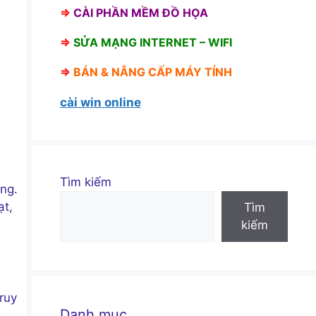
⇒
CÀI PHẦN MỀM ĐỒ HỌA
⇒
SỬA MẠNG INTERNET – WIFI
⇒
BÁN &
NÂNG CẤP MÁY TÍNH
cài win online
Tìm kiếm
àng.
ạt,
Tìm
kiếm
ruy
Danh mục