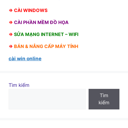
⇒
CÀI WINDOWS
⇒
CÀI PHẦN MỀM ĐỒ HỌA
⇒
SỬA MẠNG INTERNET – WIFI
⇒
BÁN &
NÂNG CẤP MÁY TÍNH
cài win online
Tìm kiếm
Tìm
kiếm