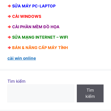
⇒
SỬA MÁY PC-LAPTOP
⇒
CÀI WINDOWS
⇒
CÀI PHẦN MỀM ĐỒ HỌA
⇒
SỬA MẠNG INTERNET – WIFI
⇒
BÁN &
NÂNG CẤP MÁY TÍNH
cài win online
Tìm kiếm
Tìm
kiếm