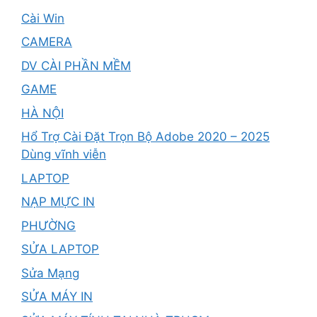
Cài Win
CAMERA
DV CÀI PHẦN MỀM
GAME
HÀ NỘI
Hổ Trợ Cài Đặt Trọn Bộ Adobe 2020 – 2025
Dùng vĩnh viễn
LAPTOP
NẠP MỰC IN
PHƯỜNG
SỬA LAPTOP
Sửa Mạng
SỬA MÁY IN