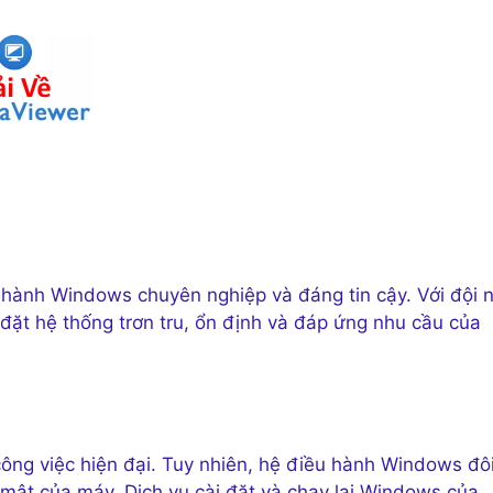
u hành Windows chuyên nghiệp và đáng tin cậy. Với đội 
 đặt hệ thống trơn tru, ổn định và đáp ứng nhu cầu của
công việc hiện đại. Tuy nhiên, hệ điều hành Windows đô
 mật của máy. Dịch vụ cài đặt và chạy lại Windows của