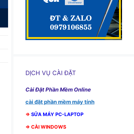
DỊCH VỤ CÀI ĐẶT
Cài Đặt Phần Mềm Online
cài đặt phần mềm máy tính
⇒
SỬA MÁY PC-LAPTOP
⇒
CÀI WINDOWS