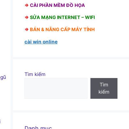
⇒
CÀI PHẦN MỀM ĐỒ HỌA
⇒
SỬA MẠNG INTERNET – WIFI
⇒
BÁN &
NÂNG CẤP MÁY TÍNH
cài win online
Tìm kiếm
ngũ
Tìm
kiếm
i
Danh mục