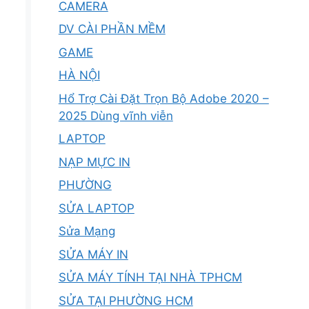
CAMERA
DV CÀI PHẦN MỀM
GAME
HÀ NỘI
Hổ Trợ Cài Đặt Trọn Bộ Adobe 2020 –
2025 Dùng vĩnh viễn
LAPTOP
NẠP MỰC IN
PHƯỜNG
SỬA LAPTOP
Sửa Mạng
SỬA MÁY IN
SỬA MÁY TÍNH TẠI NHÀ TPHCM
SỬA TẠI PHƯỜNG HCM