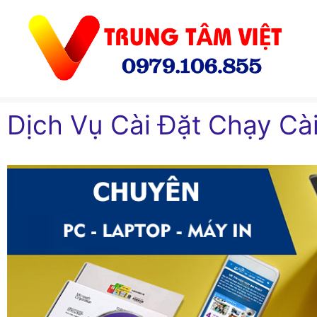
Chuyển
đến
nội
dung
Dịch Vụ Cài Đặt Chạy Cà