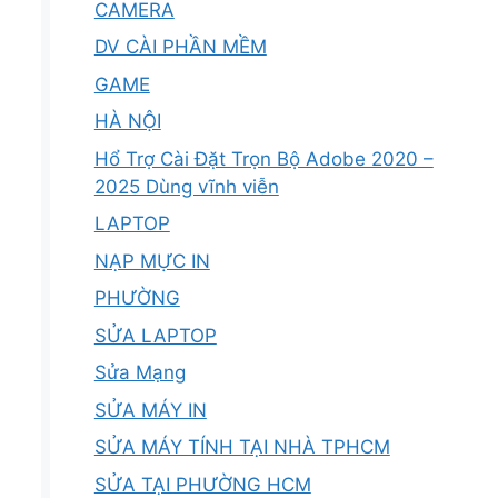
CAMERA
DV CÀI PHẦN MỀM
GAME
HÀ NỘI
Hổ Trợ Cài Đặt Trọn Bộ Adobe 2020 –
2025 Dùng vĩnh viễn
LAPTOP
NẠP MỰC IN
PHƯỜNG
SỬA LAPTOP
Sửa Mạng
SỬA MÁY IN
SỬA MÁY TÍNH TẠI NHÀ TPHCM
SỬA TẠI PHƯỜNG HCM