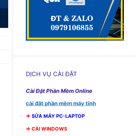
DỊCH VỤ CÀI ĐẶT
Cài Đặt Phần Mềm Online
cài đặt phần mềm máy tính
⇒
SỬA MÁY PC-LAPTOP
⇒
CÀI WINDOWS