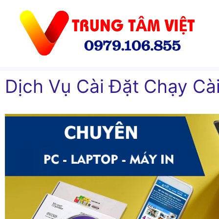
Chuyển
đến
nội
dung
Dịch Vụ Cài Đặt Chạy Cài