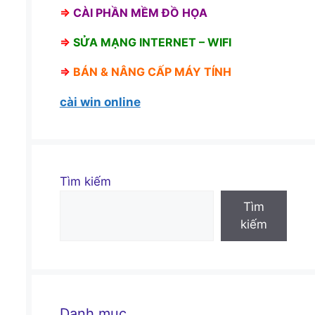
⇒
CÀI PHẦN MỀM ĐỒ HỌA
⇒
SỬA MẠNG INTERNET – WIFI
⇒
BÁN &
NÂNG CẤP MÁY TÍNH
cài win online
Tìm kiếm
n
Tìm
kiếm
Danh mục