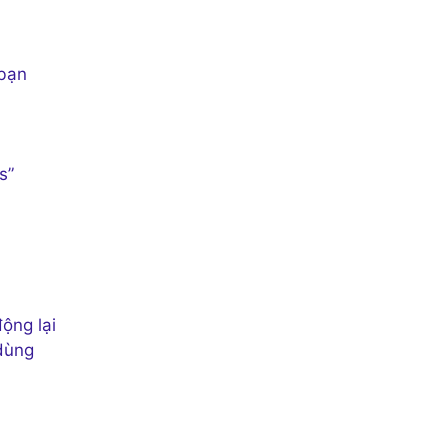
 bạn
s”
ộng lại
 dùng